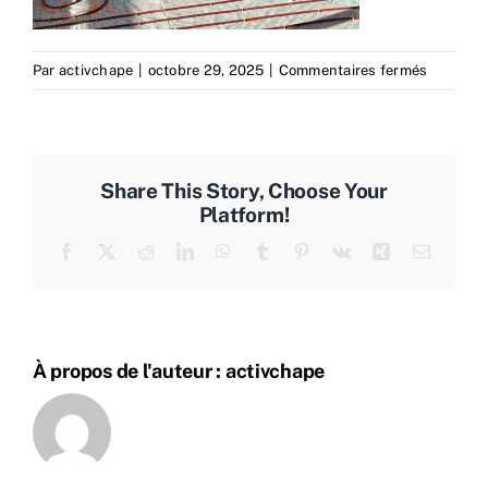
sur
Par
activchape
|
octobre 29, 2025
|
Commentaires fermés
activech
megeve-
chantier
Share This Story, Choose Your
Platform!
Facebook
X
Reddit
LinkedIn
WhatsApp
Tumblr
Pinterest
Vk
Xing
Email
À propos de l'auteur :
activchape