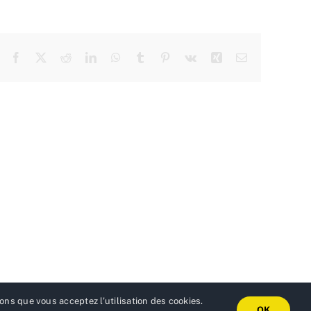
Facebook
X
Reddit
LinkedIn
WhatsApp
Tumblr
Pinterest
Vk
Xing
Email
ons que vous acceptez l'utilisation des cookies.
OK