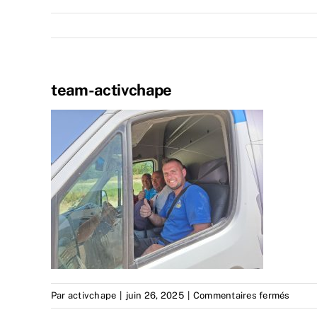
team-activchape
sur
Par
activchape
|
juin 26, 2025
|
Commentaires fermés
team-