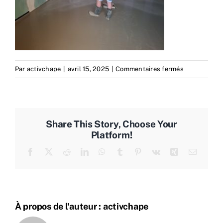
sur
Par
activchape
|
avril 15, 2025
|
Commentaires fermés
chantier-
creche-
chatillon-
activchape-
Share This Story, Choose Your
coulage1-
Platform!
activtrans
Facebook
X
Reddit
LinkedIn
WhatsApp
Tumblr
Pinterest
Vk
Xing
Email
À propos de l'auteur :
activchape