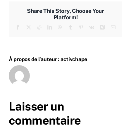
Share This Story, Choose Your
Platform!
Facebook
X
Reddit
LinkedIn
WhatsApp
Tumblr
Pinterest
Vk
Xing
Email
À propos de l'auteur :
activchape
Laisser un
commentaire