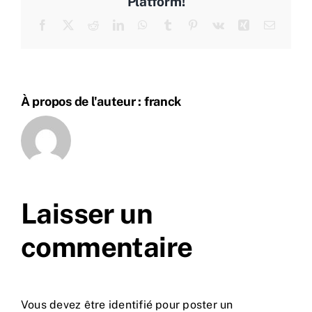
Platform!
Facebook
X
Reddit
LinkedIn
WhatsApp
Tumblr
Pinterest
Vk
Xing
Email
À propos de l'auteur :
franck
Laisser un
commentaire
Vous devez être
identifié
pour poster un