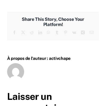
Share This Story, Choose Your
Platform!
Facebook
X
Reddit
LinkedIn
WhatsApp
Tumblr
Pinterest
Vk
Xing
Email
À propos de l'auteur :
activchape
Laisser un